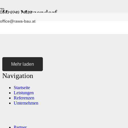
Haus Matzendorf
0043 2749 74028
office@rawa-bau.at
Mehr laden
Navigation
Startseite
Leistungen
Referenzen
Unternehmen
Partner